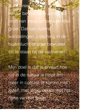
Ik inspireer mensen om de
natuur bewust in te zetten als
bron van steun en persoonlijke
groei. Dat kan tijdens
wandelingen, coaching in de
buitenlucht of door bewuster
stil te staan bij de seizoenen.
Mijn doel is dat je ervaart hoe
tijd in de natuur je helpt om
meer in contact te komen met
jezelf, met je gevoel en met het
ritme van het leven.