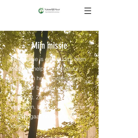
Mijn missie
Mijn missie is eenvoudig: laten
zien hoe helpend de natuur
kan zijn in het dagelijks leven.
De natuur brengt rust en
overzicht. Ze helpt je
vertragen, beter voelen wat er
in je omgaat en weer in balans
komen.